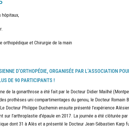
P
 hôpitaux,
r.
ie orthopédique et Chirurgie de la main
SIENNE D’ORTHOPÉDIE, ORGANISÉE PAR L’ASSOCIATION POU
US DE 90 PARTICIPANTS !
rne de la gonarthrose a été fait par le Docteur Didier Mailhé (Montpe
e des prothèses uni compartimentages du genou, le Docteur Romain Bid
. Le Docteur Philippe Duchemin ensuite présenté l’expérience Alésie
nt sur l’arthroplastie d’épaule en 2017. La journée a été clôturée pa
ique dont 31 à Alès et a présenté le Docteur Jean-Sébastien Karp fu